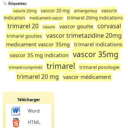
Étiquettes:
vascor 20 mg
vasurix
vasurix 20mg
antiangoreux
indication
trimarel 20mg indications
medicament vascor
trimarel 20
corvasal
vascor goutte
vasurix
vascor trimetazidine 20mg
trimarel gouttes
medicament vascor 35mg
trimarel indications
vascor 35mg
vascor 35 mg indication
trimarel
trimarel posologie
trimarel comprimés
trimarel 20 mg
vascor médicament
Télécharger
Word
HTML