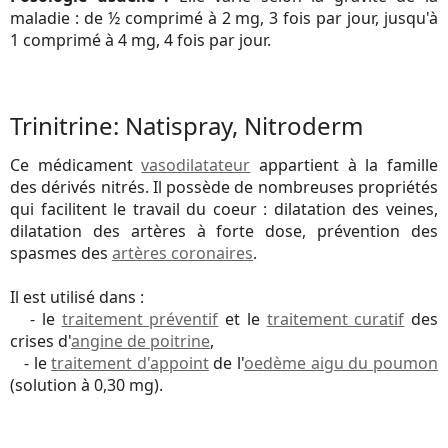
maladie : de ½ comprimé à 2 mg, 3 fois par jour, jusqu'à
1 comprimé à 4 mg, 4 fois par jour.
Trinitrine: Natispray, Nitroderm
Ce médicament
vasodilatateur
appartient à la famille
des dérivés nitrés. Il possède de nombreuses propriétés
qui facilitent le travail du coeur : dilatation des veines,
dilatation des artères à forte dose, prévention des
spasmes des
artères coronaires
.
Il est utilisé dans :
- le
traitement préventif
et le
traitement curatif
des
crises d'
angine de poitrine
,
- le
traitement d'appoint
de l'
oedème aigu du poumon
(solution à 0,30 mg).