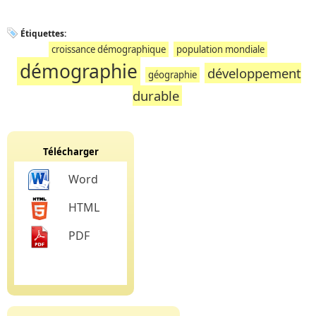
Étiquettes:
croissance démographique
population mondiale
démographie
développement
géographie
durable
Télécharger
Word
HTML
PDF