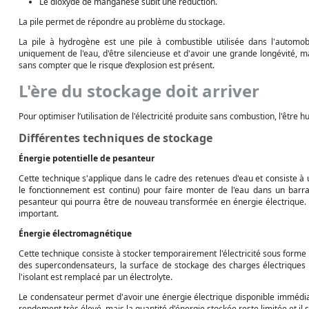
Le dioxyde de manganèse subit une réduction.
La pile permet de répondre au problème du stockage.
La pile à hydrogène est une pile à combustible utilisée dans l'automobil
uniquement de l'eau, d'être silencieuse et d'avoir une grande longévité, 
sans compter que le risque d’explosion est présent.
L'ère du stockage doit arriver
Pour optimiser l’utilisation de l'électricité produite sans combustion, l'être 
Différentes techniques de stockage
Énergie potentielle de pesanteur
Cette technique s'applique dans le cadre des retenues d'eau et consiste à 
le fonctionnement est continu) pour faire monter de l'eau dans un barrag
pesanteur qui pourra être de nouveau transformée en énergie électrique.
important.
Énergie électromagnétique
Cette technique consiste à stocker temporairement l'électricité sous forme
des supercondensateurs, la surface de stockage des charges électriques 
l'isolant est remplacé par un électrolyte.
Le condensateur permet d'avoir une énergie électrique disponible immédia
rendement très élevé, mais la quantité d'énergie stockée reste limitée et i