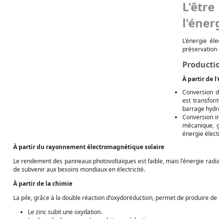
L'êtr
l'éner
L'énergie él
préservation
Productio
À partir de 
Conversion d
est transfor
barrage hydro
Conversion i
mécanique, g
énergie élect
À partir du rayonnement électromagnétique solaire
Le rendement des panneaux photovoltaïques est faible, mais l'énergie radiati
de subvenir aux besoins mondiaux en électricité.
À partir de la chimie
La pile, grâce à la double réaction d'oxydoréduction, permet de produire de l
Le zinc subit une oxydation.