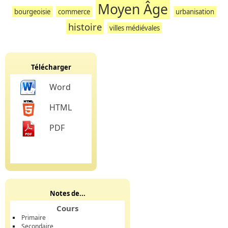
Moyen Âge
bourgeoisie
commerce
urbanisation
histoire
villes médiévales
Télécharger
Word
HTML
PDF
Notes de...
Cours
Primaire
Secondaire