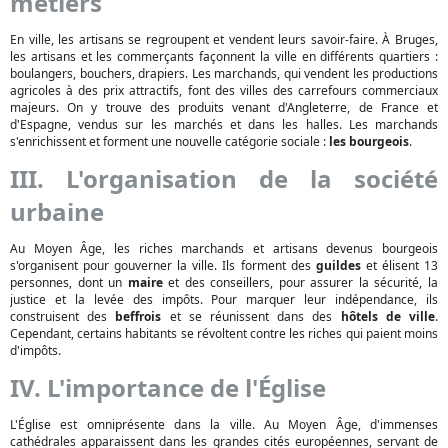
métiers
En ville, les artisans se regroupent et vendent leurs savoir-faire. À Bruges,
les artisans et les commerçants façonnent la ville en différents quartiers :
boulangers, bouchers, drapiers. Les marchands, qui vendent les productions
agricoles à des prix attractifs, font des villes des carrefours commerciaux
majeurs. On y trouve des produits venant d'Angleterre, de France et
d'Espagne, vendus sur les marchés et dans les halles. Les marchands
s'enrichissent et forment une nouvelle catégorie sociale :
les bourgeois
.
III. L'organisation de la société
urbaine
Au Moyen Âge, les riches marchands et artisans devenus bourgeois
s'organisent pour gouverner la ville. Ils forment des
guildes
et élisent 13
personnes, dont un
maire
et des conseillers, pour assurer la sécurité, la
justice et la levée des impôts. Pour marquer leur indépendance, ils
construisent des
beffrois
et se réunissent dans des
hôtels de ville
.
Cependant, certains habitants se révoltent contre les riches qui paient moins
d'impôts.
IV. L'importance de l'Église
L'Église est omniprésente dans la ville. Au Moyen Âge, d'immenses
cathédrales apparaissent dans les grandes cités européennes, servant de