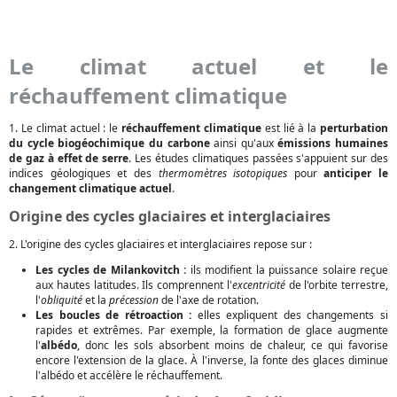
Le climat actuel et le
réchauffement climatique
1. Le climat actuel : le
réchauffement climatique
est lié à la
perturbation
du cycle biogéochimique du carbone
ainsi qu'aux
émissions humaines
de gaz à effet de serre
. Les études climatiques passées s'appuient sur des
indices géologiques et des
thermomètres isotopiques
pour
anticiper le
changement climatique actuel
.
Origine des cycles glaciaires et interglaciaires
2. L'origine des cycles glaciaires et interglaciaires repose sur :
Les cycles de Milankovitch :
ils modifient la puissance solaire reçue
aux hautes latitudes. Ils comprennent l'
excentricité
de l'orbite terrestre,
l'
obliquité
et la
précession
de l'axe de rotation.
Les boucles de rétroaction :
elles expliquent des changements si
rapides et extrêmes. Par exemple, la formation de glace augmente
l'
albédo
, donc les sols absorbent moins de chaleur, ce qui favorise
encore l'extension de la glace. À l'inverse, la fonte des glaces diminue
l'albédo et accélère le réchauffement.