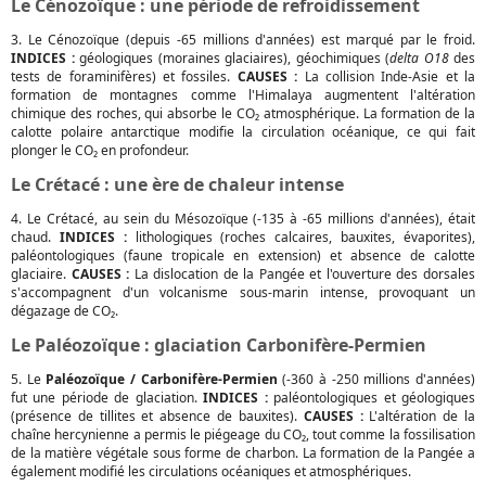
Le Cénozoïque : une période de refroidissement
3. Le Cénozoïque (depuis -65 millions d'années) est marqué par le froid.
INDICES :
géologiques (moraines glaciaires), géochimiques (
delta O18
des
tests de foraminifères) et fossiles.
CAUSES :
La collision Inde-Asie et la
formation de montagnes comme l'Himalaya augmentent l'altération
chimique des roches, qui absorbe le CO₂ atmosphérique. La formation de la
calotte polaire antarctique modifie la circulation océanique, ce qui fait
plonger le CO₂ en profondeur.
Le Crétacé : une ère de chaleur intense
4. Le Crétacé, au sein du Mésozoïque (-135 à -65 millions d'années), était
chaud.
INDICES :
lithologiques (roches calcaires, bauxites, évaporites),
paléontologiques (faune tropicale en extension) et absence de calotte
glaciaire.
CAUSES :
La dislocation de la Pangée et l'ouverture des dorsales
s'accompagnent d'un volcanisme sous-marin intense, provoquant un
dégazage de CO₂.
Le Paléozoïque : glaciation Carbonifère-Permien
5. Le
Paléozoïque / Carbonifère-Permien
(-360 à -250 millions d'années)
fut une période de glaciation.
INDICES :
paléontologiques et géologiques
(présence de tillites et absence de bauxites).
CAUSES :
L'altération de la
chaîne hercynienne a permis le piégeage du CO₂, tout comme la fossilisation
de la matière végétale sous forme de charbon. La formation de la Pangée a
également modifié les circulations océaniques et atmosphériques.