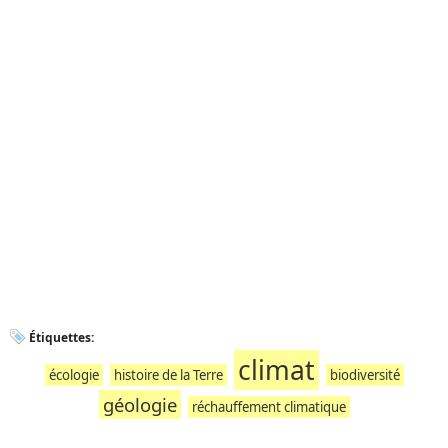
Étiquettes:
climat
écologie
histoire de la Terre
biodiversité
géologie
réchauffement climatique