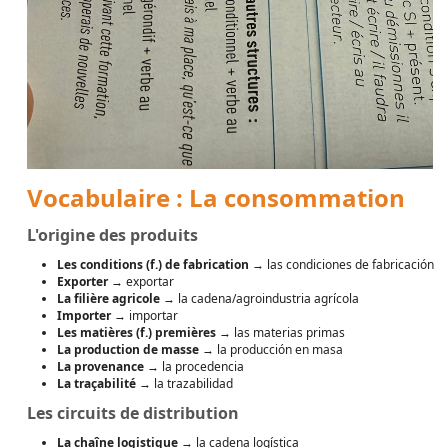
Vocabulaire : La consommation
L'origine des produits
Les conditions (f.) de fabrication
→ las condiciones de fabricación
Exporter
→ exportar
La filière agricole
→ la cadena/agroindustria agrícola
Importer
→ importar
Les matières (f.) premières
→ las materias primas
La production de masse
→ la producción en masa
La provenance
→ la procedencia
La traçabilité
→ la trazabilidad
Les circuits de distribution
La chaîne logistique
→ la cadena logística