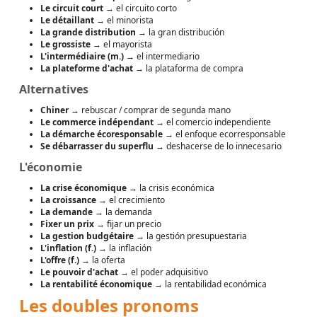
Le circuit court
→ el circuito corto
Le détaillant
→ el minorista
La grande distribution
→ la gran distribución
Le grossiste
→ el mayorista
L'intermédiaire (m.)
→ el intermediario
La plateforme d'achat
→ la plataforma de compra
Alternatives
Chiner
→ rebuscar / comprar de segunda mano
Le commerce indépendant
→ el comercio independiente
La démarche écoresponsable
→ el enfoque ecorresponsable
Se débarrasser du superflu
→ deshacerse de lo innecesario
L'économie
La crise économique
→ la crisis económica
La croissance
→ el crecimiento
La demande
→ la demanda
Fixer un prix
→ fijar un precio
La gestion budgétaire
→ la gestión presupuestaria
L'inflation (f.)
→ la inflación
L'offre (f.)
→ la oferta
Le pouvoir d'achat
→ el poder adquisitivo
La rentabilité économique
→ la rentabilidad económica
Les doubles pronoms