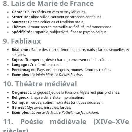
8. Lais de Marie de France
Genre
: Courts récits en vers octosyllabiques.
Structure
: Rime suivie, souvent en strophes continues.
Sources
: Contes celtiques et tradition orale.
Thèmes
: Amour secret, merveilleux, fidélité, métamorphose.
Spécificité
: Empathie, subjectivité, finesse psychologique.
9. Fabliaux
Réalisme
: Satire des clercs, femmes, maris naïfs ; farces sexuelles et
sociales.
Sujets
: Tromperies, désir charnel, renversement des rôles.
Langage
: Cru, familier, direct.
Personnages
: Paysans, bourgeois, moines, femmes rusées.
Exemples
:
Le Vilain Mire
,
Le Dit des Perdrix
.
10. Théâtre médiéval
Origines
: Liturgiques (Jeu de la Passion, Mystères) puis profanes.
Religieux
: Inspiré de la Bible, moralisation.
Comique
: Farces, soties, moralités (critiques sociales).
Genres
: Mystères, miracles, farces.
Exemples
:
La Farce de Maître Pathelin
,
Le Jeu d’Adam
.
11. Poésie médiévale (XIVe–XVe
siècles)