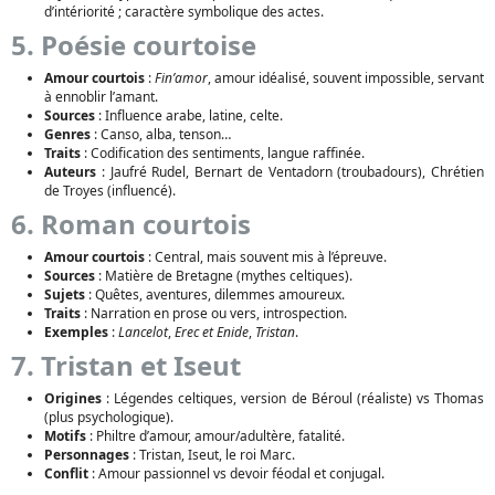
d’intériorité ; caractère symbolique des actes.
5. Poésie courtoise
Amour courtois
:
Fin’amor
, amour idéalisé, souvent impossible, servant
à ennoblir l’amant.
Sources
: Influence arabe, latine, celte.
Genres
: Canso, alba, tenson…
Traits
: Codification des sentiments, langue raffinée.
Auteurs
: Jaufré Rudel, Bernart de Ventadorn (troubadours), Chrétien
de Troyes (influencé).
6. Roman courtois
Amour courtois
: Central, mais souvent mis à l’épreuve.
Sources
: Matière de Bretagne (mythes celtiques).
Sujets
: Quêtes, aventures, dilemmes amoureux.
Traits
: Narration en prose ou vers, introspection.
Exemples
:
Lancelot
,
Erec et Enide
,
Tristan
.
7. Tristan et Iseut
Origines
: Légendes celtiques, version de Béroul (réaliste) vs Thomas
(plus psychologique).
Motifs
: Philtre d’amour, amour/adultère, fatalité.
Personnages
: Tristan, Iseut, le roi Marc.
Conflit
: Amour passionnel vs devoir féodal et conjugal.