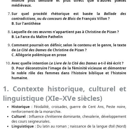
montre plus sensible et plus direct que d’autres poètes
médiévaux.
Sur quel procédé rhétorique est basée la
Ballade des
contradictions
, ou
du concours de Blois
de François Villon ?
B. Sur l’antithèse
Laquelle de ces œuvres n’appartient pas à Christine de Pizan ?
B. La Farce du Maître Pathelin
Comment pourrait-on définir, selon le contenu et le genre, le texte
de
La Cité des Dames
de Christine de Pizan ?
C. Allégorie polémique en prose
Avec quelle intention
Le Livre de la Cité des Dames
a-t-il été écrit ?
D. Pour déconstruire l’image de la féminité vicieuse et démontrer
le noble rôle des femmes dans l’histoire biblique et l’histoire
humaine.
1. Contexte historique, culturel et
linguistique (XIe–XVe siècles)
Historique
: Féodalité, croisades, guerre de Cent Ans, Peste noire,
renforcement de la monarchie.
Culturel
: Influence chrétienne dominante, chevalerie, développement
des cours seigneuriales.
Linguistique
: Du latin au roman ; naissance de la langue d’oïl (Nord)