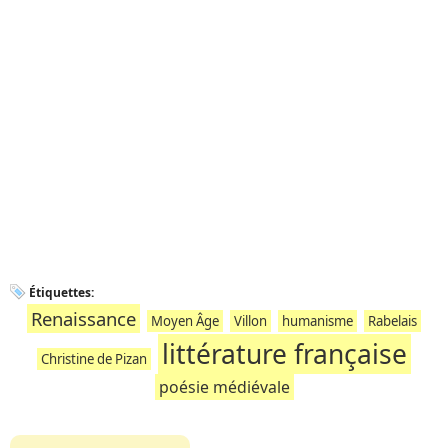
Étiquettes:
Renaissance
Moyen Âge
Villon
humanisme
Rabelais
littérature française
Christine de Pizan
poésie médiévale