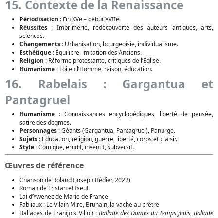
15. Contexte de la Renaissance
Périodisation
: Fin XVe – début XVIIe.
Réussites
: Imprimerie, redécouverte des auteurs antiques, arts,
sciences.
Changements
: Urbanisation, bourgeoisie, individualisme.
Esthétique
: Équilibre, imitation des Anciens.
Religion
: Réforme protestante, critiques de l’Église.
Humanisme
: Foi en l’Homme, raison, éducation.
16. Rabelais : Gargantua et
Pantagruel
Humanisme
: Connaissances encyclopédiques, liberté de pensée,
satire des dogmes.
Personnages
: Géants (Gargantua, Pantagruel), Panurge.
Sujets
: Éducation, religion, guerre, liberté, corps et plaisir.
Style
: Comique, érudit, inventif, subversif.
Œuvres de référence
Chanson de Roland (Joseph Bédier, 2022)
Roman de Tristan et Iseut
Lai d’Ywenec de Marie de France
Fabliaux : Le Vilain Mire, Brunain, la vache au prêtre
Ballades de François Villon :
Ballade des Dames du temps jadis
,
Ballade