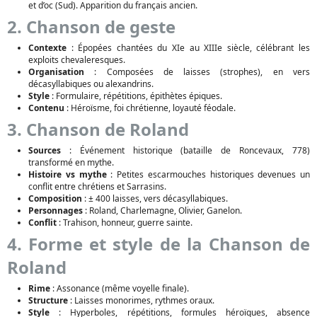
et d’oc (Sud). Apparition du français ancien.
2. Chanson de geste
Contexte
: Épopées chantées du XIe au XIIIe siècle, célébrant les
exploits chevaleresques.
Organisation
: Composées de laisses (strophes), en vers
décasyllabiques ou alexandrins.
Style
: Formulaire, répétitions, épithètes épiques.
Contenu
: Héroïsme, foi chrétienne, loyauté féodale.
3. Chanson de Roland
Sources
: Événement historique (bataille de Roncevaux, 778)
transformé en mythe.
Histoire vs mythe
: Petites escarmouches historiques devenues un
conflit entre chrétiens et Sarrasins.
Composition
: ± 400 laisses, vers décasyllabiques.
Personnages
: Roland, Charlemagne, Olivier, Ganelon.
Conflit
: Trahison, honneur, guerre sainte.
4. Forme et style de la Chanson de
Roland
Rime
: Assonance (même voyelle finale).
Structure
: Laisses monorimes, rythmes oraux.
Style
: Hyperboles, répétitions, formules héroïques, absence