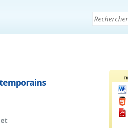
Té
ntemporains
 et