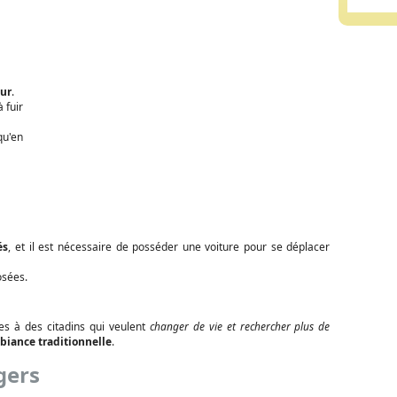
pur
.
 fuir
u'en
és
, et il est nécessaire de posséder une voiture pour se déplacer
osées.
es à des citadins qui veulent
changer de vie et rechercher plus de
iance traditionnelle
.
gers