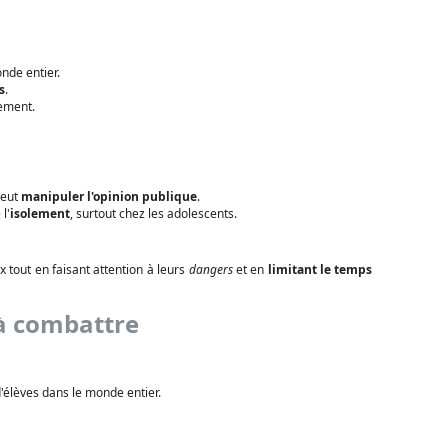
de entier.
s
.
ement.
peut
manipuler l'opinion publique
.
l'
isolement
, surtout chez les adolescents.
x tout en faisant attention à leurs
dangers
et en
limitant le temps
 à combattre
élèves dans le monde entier.