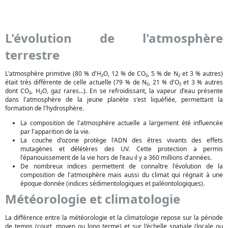
L'évolution de l'atmosphère
terrestre
L'atmosphère primitive (80 % d'H₂O, 12 % de CO₂, 5 % de N₂ et 3 % autres)
était très différente de celle actuelle (79 % de N₂, 21 % d'O₂ et 3 % autres
dont CO₂, H₂O, gaz rares...). En se refroidissant, la vapeur d'eau présente
dans l'atmosphère de la jeune planète s'est liquéfiée, permettant la
formation de l'hydrosphère.
La composition de l'atmosphère actuelle a largement été influencée
par l'apparition de la vie.
La couche d'ozone protège l'ADN des êtres vivants des effets
mutagènes et délétères des UV. Cette protection a permis
l'épanouissement de la vie hors de l'eau il y a 360 millions d'années.
De nombreux indices permettent de connaître l'évolution de la
composition de l'atmosphère mais aussi du climat qui régnait à une
époque donnée (indices sédimentologiques et paléontologiques).
Météorologie et climatologie
La différence entre la météorologie et la climatologie repose sur la période
de temps (court, moyen ou long terme) et sur l'échelle spatiale (locale ou