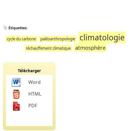
Étiquettes:
climatologie
cycle du carbone
paléoanthropologie
atmosphère
réchauffement climatique
Télécharger
Word
HTML
PDF