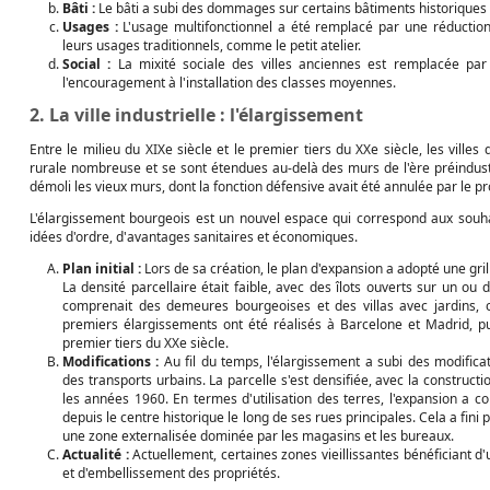
Bâti :
Le bâti a subi des dommages sur certains bâtiments historiques 
Usages :
L'usage multifonctionnel a été remplacé par une réduction 
leurs usages traditionnels, comme le petit atelier.
Social :
La mixité sociale des villes anciennes est remplacée par
l'encouragement à l'installation des classes moyennes.
2. La ville industrielle : l'élargissement
Entre le milieu du XIXe siècle et le premier tiers du XXe siècle, les villes
rurale nombreuse et se sont étendues au-delà des murs de l'ère préindustri
démoli les vieux murs, dont la fonction défensive avait été annulée par le prog
L'élargissement bourgeois est un nouvel espace qui correspond aux souhai
idées d'ordre, d'avantages sanitaires et économiques.
Plan initial :
Lors de sa création, le plan d'expansion a adopté une gril
La densité parcellaire était faible, avec des îlots ouverts sur un ou
comprenait des demeures bourgeoises et des villas avec jardins, o
premiers élargissements ont été réalisés à Barcelone et Madrid, pui
premier tiers du XXe siècle.
Modifications :
Au fil du temps, l'élargissement a subi des modificat
des transports urbains. La parcelle s'est densifiée, avec la construction
les années 1960. En termes d'utilisation des terres, l'expansion a c
depuis le centre historique le long de ses rues principales. Cela a fini
une zone externalisée dominée par les magasins et les bureaux.
Actualité :
Actuellement, certaines zones vieillissantes bénéficiant d'
et d'embellissement des propriétés.