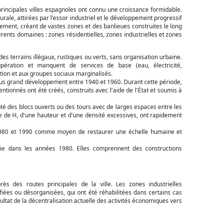
principales villes espagnoles ont connu une croissance formidable.
urale, attirées par l'essor industriel et le développement progressif
ablement, créant de vastes zones et des banlieues construites le long
érents domaines : zones résidentielles, zones industrielles et zones
es terrains illégaux, rustiques ou verts, sans organisation urbaine.
pération et manquent de services de base (eau, électricité,
ation et aux groupes sociaux marginalisés.
plus grand développement entre 1940 et 1960. Durant cette période,
ionnés ont été créés, construits avec l'aide de l'État et soumis à
pté des blocs ouverts ou des tours avec de larges espaces entre les
e de H, d'une hauteur et d'une densité excessives, ont rapidement
 1980 et 1990 comme moyen de restaurer une échelle humaine et
rie dans les années 1980. Elles comprennent des constructions
ès des routes principales de la ville. Les zones industrielles
iées ou désorganisées, qui ont été réhabilitées dans certains cas
ultat de la décentralisation actuelle des activités économiques vers