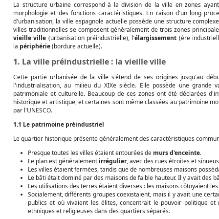
La structure urbaine correspond à la division de la ville en zones ayan
morphologie et des fonctions caractéristiques. En raison d'un long proc
d'urbanisation, la ville espagnole actuelle possède une structure complexe
villes traditionnelles se composent généralement de trois zones principales
vieille ville
(urbanisation préindustrielle), l'
élargissement
(ère industriell
la
périphérie
(bordure actuelle).
1. La ville préindustrielle : la vieille ville
Cette partie urbanisée de la ville s'étend de ses origines jusqu'au déb
l'industrialisation, au milieu du XIXe siècle. Elle possède une grande v
patrimoniale et culturelle. Beaucoup de ces zones ont été déclarées d'in
historique et artistique, et certaines sont même classées au patrimoine mo
par l'UNESCO.
1.1 Le patrimoine préindustriel
Le quartier historique présente généralement des caractéristiques commun
Presque toutes les villes étaient entourées de
murs d'enceinte
.
Le plan est généralement
irrégulier
, avec des rues étroites et sinueus
Les villes étaient fermées, tandis que de nombreuses maisons posséd
Le bâti était dominé par des maisons de faible hauteur. Il y avait des 
Les utilisations des terres étaient diverses : les maisons côtoyaient les
Socialement, différents groupes coexistaient, mais il y avait une certa
publics et où vivaient les élites, concentrait le pouvoir politique et 
ethniques et religieuses dans des quartiers séparés.