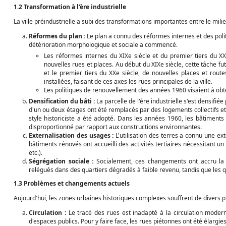
1.2 Transformation à l'ère industrielle
La ville préindustrielle a subi des transformations importantes entre le mili
Réformes du plan :
Le plan a connu des réformes internes et des polit
détérioration morphologique et sociale a commencé.
Les réformes internes du XIXe siècle et du premier tiers du XXe
nouvelles rues et places. Au début du XIXe siècle, cette tâche fut
et le premier tiers du XXe siècle, de nouvelles places et routes
installées, faisant de ces axes les rues principales de la ville.
Les politiques de renouvellement des années 1960 visaient à obt
Densification du bâti :
La parcelle de l'ère industrielle s'est densifié
d'un ou deux étages ont été remplacés par des logements collectifs et d
style historiciste a été adopté. Dans les années 1960, les bâtiments
disproportionné par rapport aux constructions environnantes.
Externalisation des usages :
L'utilisation des terres a connu une ext
bâtiments rénovés ont accueilli des activités tertiaires nécessitant u
etc.).
Ségrégation sociale :
Socialement, ces changements ont accru la sé
relégués dans des quartiers dégradés à faible revenu, tandis que les q
1.3 Problèmes et changements actuels
Aujourd'hui, les zones urbaines historiques complexes souffrent de divers 
Circulation :
Le tracé des rues est inadapté à la circulation moder
d'espaces publics. Pour y faire face, les rues piétonnes ont été élargi