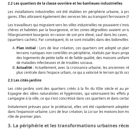
2.2 Les quartiers de la classe ouvrière et les banlieues industrielles
Les installations industrielles ont été établies en périphérie urbaine, à p
gares. Elles attiraient également des services liés au transport ferroviaire (ha
Les travailleurs qui migraient vers les villes industrielles ne pouvaient s'inst
chères et habitées par la bourgeoisie, et les zones dégradées avaient un ta
l'élargissement bourgeois en raison de son prix élevé, sauf dans les caves,
(quartiers cachés). Par conséquent, ils se sont installés dans des bidonville
Plan initial :
Lors de leur création, ces quartiers ont adopté un plan
terrains rustiques non contrôlés en périphérie, réalisés par leurs propr
des logements de petite taille et de faible qualité, des maisons unifa
de maladies infectieuses et de troubles sociaux.
Actualité :
Actuellement, avec la croissance urbaine, les anciennes rég
plus centrale dans l'espace urbain, ce qui a valorisé le terrain qu'ils o
2.3 Les cités-jardins
Les cités-jardins sont des quartiers créés à la fin du XIXe siècle et au pr
Espagne des idées naturalistes et hygiénistes, qui valorisaient les effets pos
campagne à la ville, ce qui s'est concrétisé dans ces quartiers et dans certai
Initialement prévues pour le prolétariat, elles ont été rapidement adoptées
dans l'expansion urbaine. Lors de leur création, la
Loi sur les maisons bon ma
rôle de premier plan.
3. La périphérie et les transformations urbaines réc