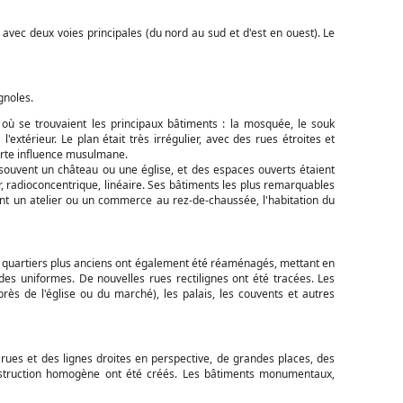
 avec deux voies principales (du nord au sud et d'est en ouest). Le
gnoles.
, où se trouvaient les principaux bâtiments : la mosquée, le souk
'extérieur. Le plan était très irrégulier, avec des rues étroites et
orte influence musulmane.
t souvent un château ou une église, et des espaces ouverts étaient
er, radioconcentrique, linéaire. Ses bâtiments les plus remarquables
ient un atelier ou un commerce au rez-de-chaussée, l'habitation du
es quartiers plus anciens ont également été réaménagés, mettant en
es uniformes. De nouvelles rues rectilignes ont été tracées. Les
près de l'église ou du marché), les palais, les couvents et autres
 rues et des lignes droites en perspective, de grandes places, des
nstruction homogène ont été créés. Les bâtiments monumentaux,