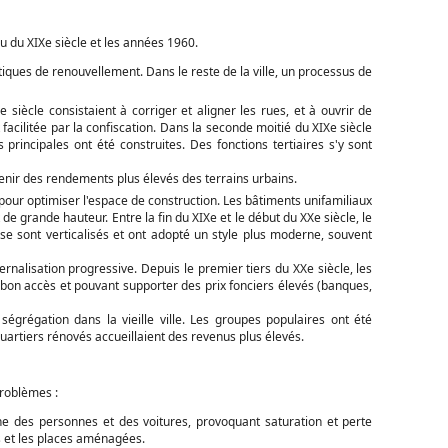
eu du XIXe siècle et les années 1960.
iques de renouvellement. Dans le reste de la ville, un processus de
 siècle consistaient à corriger et aligner les rues, et à ouvrir de
 facilitée par la confiscation. Dans la seconde moitié du XIXe siècle
 principales ont été construites. Des fonctions tertiaires s'y sont
enir des rendements plus élevés des terrains urbains.
e pour optimiser l'espace de construction. Les bâtiments unifamiliaux
e grande hauteur. Entre la fin du XIXe et le début du XXe siècle, le
 se sont verticalisés et ont adopté un style plus moderne, souvent
ernalisation progressive. Depuis le premier tiers du XXe siècle, les
n bon accès et pouvant supporter des prix fonciers élevés (banques,
grégation dans la vieille ville. Les groupes populaires ont été
uartiers rénovés accueillaient des revenus plus élevés.
problèmes :
ne des personnes et des voitures, provoquant saturation et perte
es et les places aménagées.