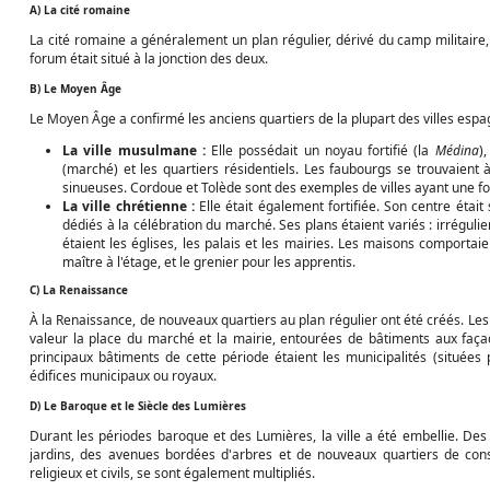
A) La cité romaine
La cité romaine a généralement un plan régulier, dérivé du camp militaire,
forum était situé à la jonction des deux.
B) Le Moyen Âge
Le Moyen Âge a confirmé les anciens quartiers de la plupart des villes espa
La ville musulmane :
Elle possédait un noyau fortifié (la
Médina
)
(marché) et les quartiers résidentiels. Les faubourgs se trouvaient à l
sinueuses. Cordoue et Tolède sont des exemples de villes ayant une f
La ville chrétienne :
Elle était également fortifiée. Son centre étai
dédiés à la célébration du marché. Ses plans étaient variés : irréguli
étaient les églises, les palais et les mairies. Les maisons comporta
maître à l'étage, et le grenier pour les apprentis.
C) La Renaissance
À la Renaissance, de nouveaux quartiers au plan régulier ont été créés. L
valeur la place du marché et la mairie, entourées de bâtiments aux façad
principaux bâtiments de cette période étaient les municipalités (situées 
édifices municipaux ou royaux.
D) Le Baroque et le Siècle des Lumières
Durant les périodes baroque et des Lumières, la ville a été embellie. Des
jardins, des avenues bordées d'arbres et de nouveaux quartiers de co
religieux et civils, se sont également multipliés.