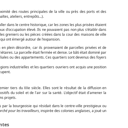
roximité des routes principales de la ville ou près des ports et des
ltes, ateliers, entrepôts...).
aller dans le centre historique, car les zones les plus prisées étaient
ux d'occupation élevé. Ils ne pouvaient pas non plus s'établir dans
 les greniers ou les pièces créées dans la cour des maisons de ville
s qui ont émergé autour de l'expansion.
 en plein désordre, car ils provenaient de parcelles privées et de
iétaires. La parcelle était fermée et dense. Le bâti était dominé par
miliales ou des appartements. Ces quartiers sont devenus des foyers
ions industrielles et les quartiers ouvriers ont acquis une position
ccupent.
emier tiers du XXe siècle. Elles sont le résultat de la diffusion en
itifs du soleil et de l'air sur la santé. L'objectif était d'amener la
ns projets.
 par la bourgeoisie qui résidait dans le centre-ville prestigieux ou
rché pour les travailleurs
, inspirée des colonies anglaises, a joué un
entes