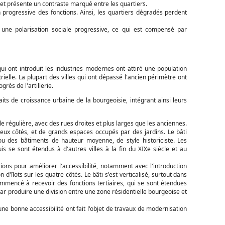
et présente un contraste marqué entre les quartiers.
progressive des fonctions. Ainsi, les quartiers dégradés perdent
 une polarisation sociale progressive, ce qui est compensé par
 qui ont introduit les industries modernes ont attiré une population
elle. La plupart des villes qui ont dépassé l'ancien périmètre ont
rès de l'artillerie.
ts de croissance urbaine de la bourgeoisie, intégrant ainsi leurs
le régulière, avec des rues droites et plus larges que les anciennes.
 deux côtés, et de grands espaces occupés par des jardins. Le bâti
u des bâtiments de hauteur moyenne, de style historiciste. Les
s se sont étendus à d'autres villes à la fin du XIXe siècle et au
ions pour améliorer l'accessibilité, notamment avec l'introduction
 d'îlots sur les quatre côtés. Le bâti s'est verticalisé, surtout dans
ommencé à recevoir des fonctions tertiaires, qui se sont étendues
 par produire une division entre une zone résidentielle bourgeoise et
une bonne accessibilité ont fait l'objet de travaux de modernisation