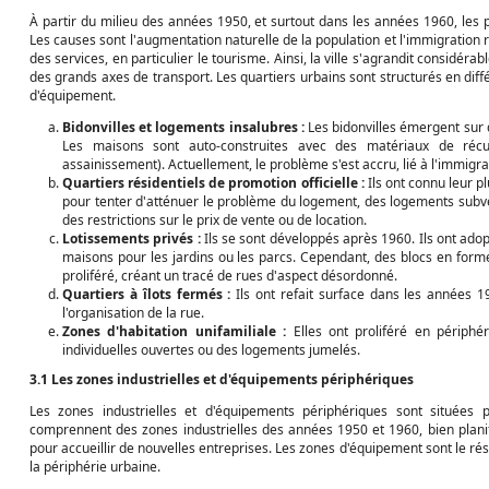
À partir du milieu des années 1950, et surtout dans les années 1960, les 
Les causes sont l'augmentation naturelle de la population et l'immigration r
des services, en particulier le tourisme. Ainsi, la ville s'agrandit considér
des grands axes de transport. Les quartiers urbains sont structurés en diff
d'équipement.
Bidonvilles et logements insalubres :
Les bidonvilles émergent sur d
Les maisons sont auto-construites avec des matériaux de récu
assainissement). Actuellement, le problème s'est accru, lié à l'immigr
Quartiers résidentiels de promotion officielle :
Ils ont connu leur 
pour tenter d'atténuer le problème du logement, des logements subvent
des restrictions sur le prix de vente ou de location.
Lotissements privés :
Ils se sont développés après 1960. Ils ont ado
maisons pour les jardins ou les parcs. Cependant, des blocs en form
proliféré, créant un tracé de rues d'aspect désordonné.
Quartiers à îlots fermés :
Ils ont refait surface dans les années
l'organisation de la rue.
Zones d'habitation unifamiliale :
Elles ont proliféré en périphé
individuelles ouvertes ou des logements jumelés.
3.1 Les zones industrielles et d'équipements périphériques
Les zones industrielles et d'équipements périphériques sont situées pr
comprennent des zones industrielles des années 1950 et 1960, bien planif
pour accueillir de nouvelles entreprises. Les zones d'équipement sont le rés
la périphérie urbaine.