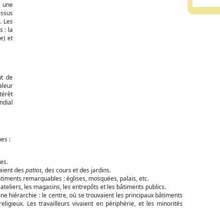
t une
essus
. Les
 : la
e) et
ut de
aleur
térêt
ndial
es :
es.
aient des
patios
, des cours et des jardins.
bâtiments remarquables : églises, mosquées, palais, etc.
 ateliers, les magasins, les entrepôts et les bâtiments publics.
ine hiérarchie : le centre, où se trouvaient les principaux bâtiments
religieux. Les travailleurs vivaient en périphérie, et les minorités