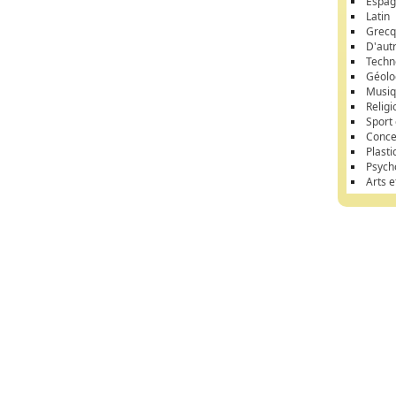
Espag
Latin
Grec
D'aut
Techn
Géolo
Musi
Religi
Sport
Conce
Plasti
Psych
Arts 