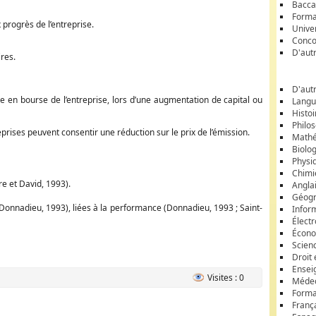
Bacca
Forma
x progrès de l’entreprise.
Unive
Conco
D'aut
res.
D'aut
ée en bourse de l’entreprise, lors d’une augmentation de capital ou
Langu
Histoi
Philos
eprises peuvent consentir une réduction sur le prix de l’émission.
Math
Biolo
Physi
Chimi
re et David, 1993).
Angla
Géogr
 (Donnadieu, 1993), liées à la performance (Donnadieu, 1993 ; Saint-
Infor
Élect
Écon
Scien
Droit 
Ensei
Visites : 0
Médec
Format
Franç