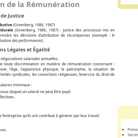
on de la Rémunération
 de Justice
ibutive
(Greenberg, 1986, 1987)
édurale
(Greenberg, 1986, 1987) : Justice des processus mis en
rendre les décisions d’attribution de récompenses (
exemple : le
luation des performances
).
ns Légales et Égalité
 négociations salariales annuelles.
 de toute discrimination en matière de rémunération concernant :
 sexe, l’âge, l’apparence physique, le patronyme, la situation de
ctivités syndicales, les convictions religieuses, l’exercice du droit de
alaires minimaux :
sous duquel un salarié ne peut être payé.
lectives.
l’entreprise qu’ils ont contribué à générer par leur travail.
Prima
res.
Secon