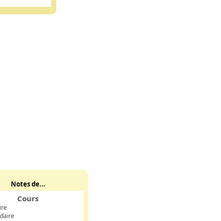
Notes de...
Cours
ire
daire