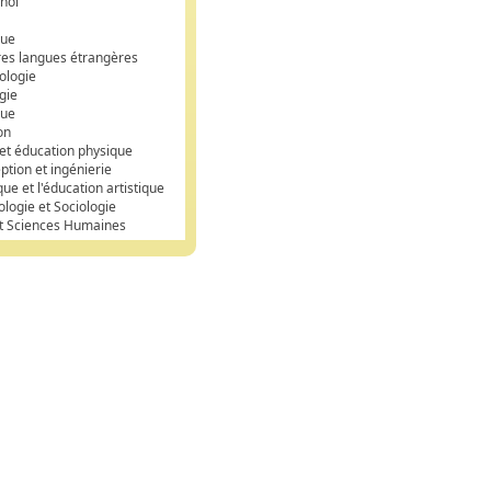
nol
que
res langues étrangères
ologie
gie
que
on
 et éducation physique
ption et ingénierie
que et l'éducation artistique
ologie et Sociologie
et Sciences Humaines