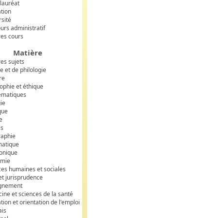
lauréat
tion
rsité
urs administratif
res cours
Matière
res sujets
e et de philologie
re
ophie et éthique
ématiques
gie
que
e
is
aphie
matique
ronique
omie
ces humaines et sociales
et jurisprudence
gnement
ine et sciences de la santé
ion et orientation de l'emploi
ais