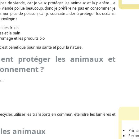
pas de viande, car je veux protéger les animaux et la planète. La
e viande pollue beaucoup, donc je préfère ne pas en consommer. Je
non plus de poisson, car je souhaite aider à protéger les océans.
privilégie :
t les fruits
es et le pain
fromage et les produits bio
c'est bénéfique pour ma santé et pour la nature.
nt protéger les animaux et
ironnement ?
s :
recycler, utiliser les transports en commun, éteindre les lumières et
t les animaux
Prima
Secon