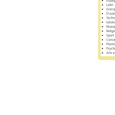
Espag
Latin
Grec
D'aut
Techn
Géolo
Musi
Religi
Sport
Conce
Plasti
Psych
Arts 