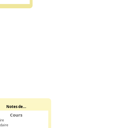
Notes de...
Cours
ire
daire