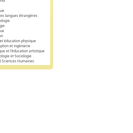
nol
que
res langues étrangères
ologie
gie
que
on
 et éducation physique
ption et ingénierie
que et l'éducation artistique
ologie et Sociologie
et Sciences Humaines