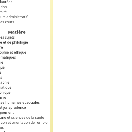
lauréat
tion
rsité
urs administratif
res cours
Matière
res sujets
e et de philologie
re
ophie et éthique
ématiques
gie
que
e
is
aphie
matique
ronique
omie
ces humaines et sociales
et jurisprudence
gnement
ine et sciences de la santé
ion et orientation de l'emploi
ais