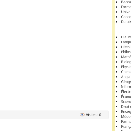
Bacca
Forma
Unive
Conco
D'aut
D'aut
Langu
Histoi
Philos
Math
Biolo
Physi
Chimi
Angla
Géogr
Infor
Élect
Écon
Scien
Droit 
Ensei
Visites : 0
Médec
Format
Franç