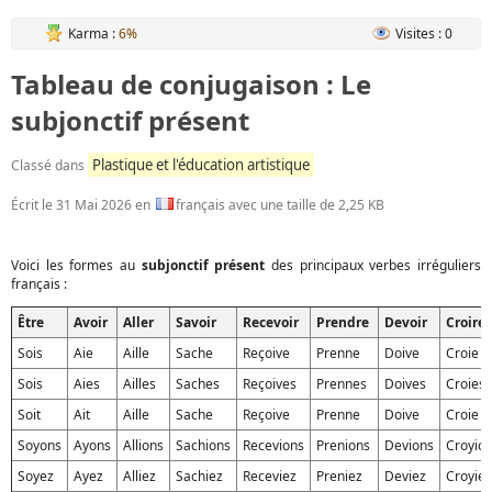
Karma :
6%
Visites : 0
Tableau de conjugaison : Le
subjonctif présent
Plastique et l'éducation artistique
Classé dans
Écrit le
31 Mai 2026
en
français avec une taille de 2,25 KB
Voici les formes au
subjonctif présent
des principaux verbes irréguliers
français :
Être
Avoir
Aller
Savoir
Recevoir
Prendre
Devoir
Croire
Sois
Aie
Aille
Sache
Reçoive
Prenne
Doive
Croie
Sois
Aies
Ailles
Saches
Reçoives
Prennes
Doives
Croies
Soit
Ait
Aille
Sache
Reçoive
Prenne
Doive
Croie
Soyons
Ayons
Allions
Sachions
Recevions
Prenions
Devions
Croyio
Soyez
Ayez
Alliez
Sachiez
Receviez
Preniez
Deviez
Croyiez