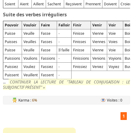
Soient
Aient
Aillent
Sachent
Reçoivent
Prennent
Doivent
Croient
Suite des verbes irréguliers
Pouvoir
Vouloir
Faire
Falloir
Finir
Venir
Voir
Boir
Puisse
Veuille
Fasse
-
Finisse
Vienne
Voie
Boiv
Puisses
Veuilles
Fasses
-
Finisses
Viennes
Voies
Boiv
Puisse
Veuille
Fasse
Il faille
Finisse
Vienne
Voie
Boiv
Puissions
Voulions
Fassions
-
Finissions
Venions
Voyions
Buvi
Puissiez
Vouliez
Fassiez
-
Finissiez
Veniez
Voyiez
Buvi
Puissent
Veuillent
Fassent
-
CONTINUER LA LECTURE DE "TABLEAU DE CONJUGAISON : LE
...
SUBJONCTIF PRÉSENT" »
Karma :
6%
Visites : 0
1