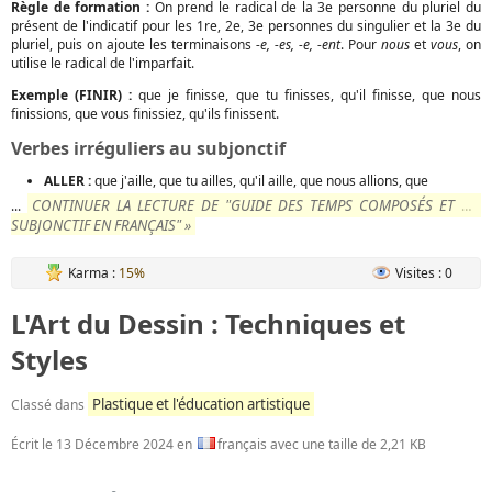
Règle de formation :
On prend le radical de la 3e personne du pluriel du
présent de l'indicatif pour les 1re, 2e, 3e personnes du singulier et la 3e du
pluriel, puis on ajoute les terminaisons
-e, -es, -e, -ent
. Pour
nous
et
vous
, on
utilise le radical de l'imparfait.
Exemple (FINIR) :
que je finisse, que tu finisses, qu'il finisse, que nous
finissions, que vous finissiez, qu'ils finissent.
Verbes irréguliers au subjonctif
ALLER :
que j'aille, que tu ailles, qu'il aille, que nous allions, que
CONTINUER LA LECTURE DE "GUIDE DES TEMPS COMPOSÉS ET DU
...
SUBJONCTIF EN FRANÇAIS" »
Karma :
15%
Visites : 0
L'Art du Dessin : Techniques et
Styles
Plastique et l'éducation artistique
Classé dans
Écrit le
13 Décembre 2024
en
français avec une taille de 2,21 KB