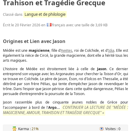
Trahison et Tragédie Grecque
Langue et de philologie
Classé dans
Écrit le
20 Février 2026
en
français avec une taille de 3,69 KB
Origines et Lien avec Jason
Médée est une
magicienne
, fille d'
Aeëtes
, roi de Colchide, et d'
Idia
. Elle est
également la nièce de Circé, la grande magicienne, dont elle a hérité tous les
arts magiques.
L'histoire de Médée est étroitement liée à celle de
Jason
. Ce dernier
entreprend son voyage avec les Argonautes pour chercher la
Toison d'Or
, qui
se trouve en Colchide. Le père de Jason, Éson, roi d'Iolcos en Thessalie, a été
détrôné par son frère Pélias, qui tente d'empêcher Jason de revendiquer le
trône. Dans l'espoir que Jason périsse dans cette quête dangereuse, Pélias le
persuade d'entreprendre la poursuite de la Toison.
Jason rassemble plus de cinquante jeunes nobles de Grèce pour
CONTINUER LA LECTURE DE "MÉDÉE :
l'accompagner à bord de l'
Argo
....
MAGICIENNE, AMOUR, TRAHISON ET TRAGÉDIE GRECQUE" »
Karma :
21%
Visites : 0