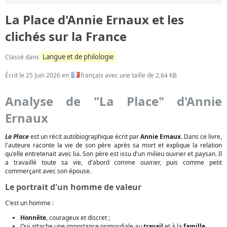
La Place d'Annie Ernaux et les
clichés sur la France
Langue et de philologie
Classé dans
Écrit le
25 Juin 2026
en
français avec une taille de 2,64 KB
Analyse de "La Place" d'Annie
Ernaux
La Place
est un récit autobiographique écrit par
Annie Ernaux
. Dans ce livre,
l'auteure raconte la vie de son père après sa mort et explique la relation
qu'elle entretenait avec lui. Son père est issu d'un milieu ouvrier et paysan. Il
a travaillé toute sa vie, d'abord comme ouvrier, puis comme petit
commerçant avec son épouse.
Le portrait d'un homme de valeur
C'est un homme :
Honnête
, courageux et discret ;
Qui attache une importance primordiale au
travail
et à la
famille
.