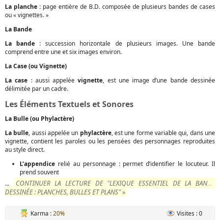
La planche
: page entière de B.D. composée de plusieurs bandes de cases
ou « vignettes. »
La Bande
La bande
: succession horizontale de plusieurs images. Une bande
comprend entre une et six images environ.
La Case (ou Vignette)
La case
: aussi appelée
vignette
, est une image d’une bande dessinée
délimitée par un cadre.
Les Éléments Textuels et Sonores
La Bulle (ou Phylactère)
La bulle
, aussi appelée un
phylactère
, est une forme variable qui, dans une
vignette, contient les paroles ou les pensées des personnages reproduites
au style direct.
L’appendice
relié au personnage : permet d’identifier le locuteur. Il
prend souvent
CONTINUER LA LECTURE DE "LEXIQUE ESSENTIEL DE LA BANDE
...
DESSINÉE : PLANCHES, BULLES ET PLANS" »
Karma :
20%
Visites : 0