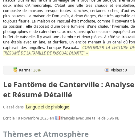
Pascual Duarte est né dans un village de la province de Badajoz, à environ
deux miles d'Almendralejo. C'était une ville très chaude et ensoleillée,
composée de maisons presque toutes blanches, certaines riches, d'autres
plus pauvres. La maison de Don Jesús, à deux étages, était très agréable et
toujours fleurie. La maison de Pascual était modeste, comme il convenait à
sa position : elle disposait d'une belle lumière, d'une chaleur hivernale, de
photographies et de calendriers aux murs, ainsi qu'une cuisine équipée d'un
buffet de vaisselle. Il y avait une chambre et deux pièces. À côté se trouvait
une étable avec un âne, et derrière, un enclos menant à un canal où l'on
CONTINUER LA LECTURE DE
capturait des anguilles. Lorsque Pascual...
"RÉSUMÉ DE LA FAMILLE DE PASCUAL DUARTE" »
Karma :
38%
Visites : 0
Le Fantôme de Canterville : Analyse
et Résumé Détaillé
Langue et de philologie
Classé dans
Écrit le
18 Novembre 2025
en
français avec une taille de 5,96 KB
Thèmes et Atmosphère