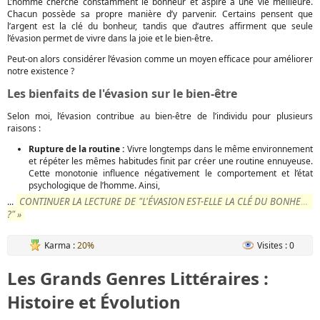
L’homme cherche constamment le bonheur et aspire à une vie meilleure.
Chacun possède sa propre manière d’y parvenir. Certains pensent que
l’argent est la clé du bonheur, tandis que d’autres affirment que seule
l’évasion permet de vivre dans la joie et le bien-être.
Peut-on alors considérer l’évasion comme un moyen efficace pour améliorer
notre existence ?
Les bienfaits de l'évasion sur le bien-être
Selon moi, l’évasion contribue au bien-être de l’individu pour plusieurs
raisons :
Rupture de la routine :
Vivre longtemps dans le même environnement
et répéter les mêmes habitudes finit par créer une routine ennuyeuse.
Cette monotonie influence négativement le comportement et l’état
psychologique de l’homme. Ainsi,
CONTINUER LA LECTURE DE "L'ÉVASION EST-ELLE LA CLÉ DU BONHEUR
...
?" »
Karma :
20%
Visites : 0
Les Grands Genres Littéraires :
Histoire et Évolution