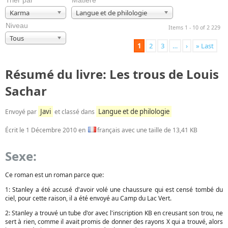
Trier par
Matière
Karma
Langue et de philologie
Niveau
Items 1 - 10 of 2 229
Tous
1
2
3
…
›
» Last
Résumé du livre: Les trous de Louis
Sachar
Javi
Langue et de philologie
Envoyé par
et classé dans
Écrit le
1 Décembre 2010
en
français avec une taille de 13,41 KB
Sexe:
Ce roman est un roman parce que:
1: Stanley a été accusé d'avoir volé une chaussure qui est censé tombé du
ciel, pour cette raison, il a été envoyé au Camp du Lac Vert.
2: Stanley a trouvé un tube d'or avec l'inscription KB en creusant son trou, ne
sert à rien, comme il avait promis de donner des rayons X qui a trouvé, alors