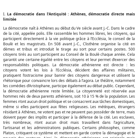
I.
La démocratie dans l’Antiquité : Athènes, démocratie directe mais
limitée
La démocratie naît à Athènes au début du Ve siècle avant J.-C. Dans le cadre
de la cité, appelée polis. Elle rassemble les hommes libres, les citoyens, qui
participent directement à la vie politique grâce à l’Ecclésia, le conseil de la
Boulè et les magistrats. En 508 avant J.-C., Clisthène organise la cité en
dèmes et tribus et introduit le tirage au sort pour certains postes. 500
citoyens tirés au sort participent au Conseil de la Boulè chaque année. Cela
garantit une certaine égalité entre les citoyens et leur permet d’exercer des
responsabilités politiques. La démocratie athénienne est directe : les
citoyens votent les lois à l’Ecclésia, décident des affaires militaires,
pratiquent l’ostracisme pour bannir des citoyens dangereux et utilisent la
rhétorique pour convaincre lors des débats à l’agora. Le théâtre, notamment
les comédies d’Aristophane, participe également au débat public. Cependant,
la démocratie athénienne reste limitée. La citoyenneté est réservée aux
hommes nés de deux parents athéniens, soit 10 à 15 % de la population. Les
femmes n’ont aucun droit politique et se consacrent aux tâches domestiques,
même si elles participent aux fêtes religieuses. Les métèques, étrangers
résidant à Athènes, ne votent pas et ne peuvent pas posséder de terre, mais
doivent payer des impôts et participer à la défense de la cité. Les esclaves,
très nombreux, n’ont aucun droit mais travaillent dans l’agriculture,
l’artisanat et les administrations publiques. Certains philosophes, comme
Platon, critiquent ce système et mettent en garde contre la démagogie et le