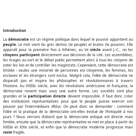
Introduction
La
démocratie
est un régime politique dans lequel le pouvoir appartient au
peuple
. Le mot vient du grec demos (le peuple) et kratos (le pouvoir). Elle
apparaît pour la première fois à Athènes, au Ve
siècle
avant J.-C., où les
citoyens
participent
directement aux décisions de la cité. Les assemblées,
les tirages au sort et le débat public permettent alors à tous les citoyens de
voter les lois et de contrôler les magistrats. Cependant, cette démocratie est
limitée : seules une minorité de personnes est citoyenne, les femmes, les
esclaves et les étrangers sont exclus. Malgré cela, l’idée de démocratie ne
disparaît pas et inspire les philosophes et révolutionnaires à travers
l’histoire. Au XVIIIe siècle, avec les révolutions américaine et française, la
démocratie revient mais sous une autre forme. Les sociétés sont plus
grandes et la
participation
directe
devient impossible. Il faut donc créer
des institutions représentatives pour que le peuple puisse exercer son
pouvoir par l’intermédiaire d’élus. On peut donc se demander : comment
l’idée et la pratique de la démocratie ont-elles évolué de l’Antiquité à nos
jours ? Nous verrons d’abord que la démocratie antique est directe mais
limitée, ensuite que la démocratie représentative se met en place à partir du
XVIIIe et XIXe siècle, et enfin que la démocratie moderne progresse mais
reste
fragile.