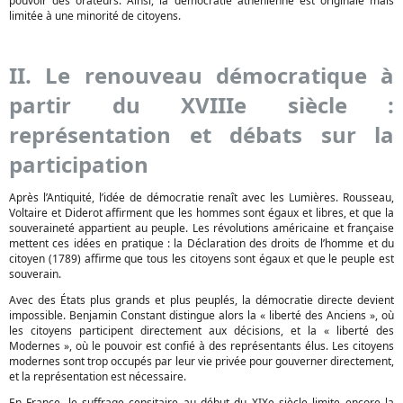
pouvoir des orateurs. Ainsi, la démocratie athénienne est originale mais
limitée à une minorité de citoyens.
II. Le renouveau démocratique à
partir du XVIIIe siècle :
représentation et débats sur la
participation
Après l’Antiquité, l’idée de démocratie renaît avec les Lumières. Rousseau,
Voltaire et Diderot affirment que les hommes sont égaux et libres, et que la
souveraineté appartient au peuple. Les révolutions américaine et française
mettent ces idées en pratique : la Déclaration des droits de l’homme et du
citoyen (1789) affirme que tous les citoyens sont égaux et que le peuple est
souverain.
Avec des États plus grands et plus peuplés, la démocratie directe devient
impossible. Benjamin Constant distingue alors la « liberté des Anciens », où
les citoyens participent directement aux décisions, et la « liberté des
Modernes », où le pouvoir est confié à des représentants élus. Les citoyens
modernes sont trop occupés par leur vie privée pour gouverner directement,
et la représentation est nécessaire.
En France, le suffrage censitaire au début du XIXe siècle limite encore la