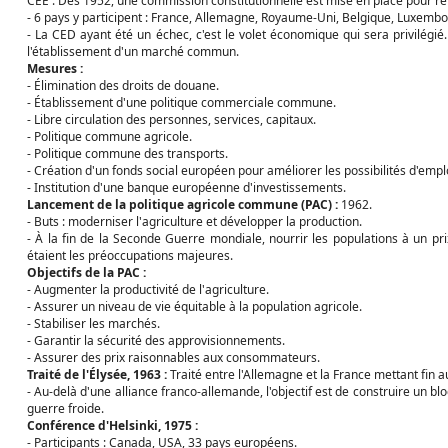
CEE : Dès 1952, une commission constitutionnelle est mise en place pour r
- 6 pays y participent : France, Allemagne, Royaume-Uni, Belgique, Luxembou
- La CED ayant été un échec, c'est le volet économique qui sera privilégi
l'établissement d'un marché commun.
Mesures :
- Élimination des droits de douane.
- Établissement d'une politique commerciale commune.
- Libre circulation des personnes, services, capitaux.
- Politique commune agricole.
- Politique commune des transports.
- Création d'un fonds social européen pour améliorer les possibilités d'emplo
- Institution d'une banque européenne d'investissements.
Lancement de la politique agricole commune (PAC) :
1962.
- Buts : moderniser l'agriculture et développer la production.
- À la fin de la Seconde Guerre mondiale, nourrir les populations à un pr
étaient les préoccupations majeures.
Objectifs de la PAC :
- Augmenter la productivité de l'agriculture.
- Assurer un niveau de vie équitable à la population agricole.
- Stabiliser les marchés.
- Garantir la sécurité des approvisionnements.
- Assurer des prix raisonnables aux consommateurs.
Traité de l'Élysée, 1963 :
Traité entre l'Allemagne et la France mettant fin a
- Au-delà d'une alliance franco-allemande, l'objectif est de construire un
guerre froide.
Conférence d'Helsinki, 1975 :
- Participants : Canada, USA, 33 pays européens.