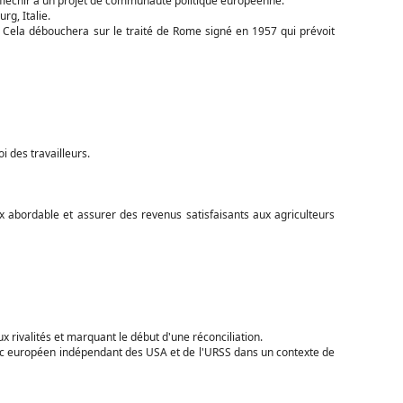
éfléchir à un projet de communauté politique européenne.
rg, Italie.
é. Cela débouchera sur le traité de Rome signé en 1957 qui prévoit
i des travailleurs.
ix abordable et assurer des revenus satisfaisants aux agriculteurs
ux rivalités et marquant le début d'une réconciliation.
 bloc européen indépendant des USA et de l'URSS dans un contexte de