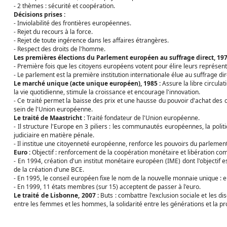
- 2 thèmes : sécurité et coopération.
Décisions prises :
- Inviolabilité des frontières européennes.
- Rejet du recours à la force.
- Rejet de toute ingérence dans les affaires étrangères.
- Respect des droits de l'homme.
Les premières élections du Parlement européen au suffrage direct, 197
- Première fois que les citoyens européens votent pour élire leurs représen
- Le parlement est la première institution internationale élue au suffrage di
Le marché unique (acte unique européen), 1985 :
Assure la libre circulat
la vie quotidienne, stimule la croissance et encourage l'innovation.
- Ce traité permet la baisse des prix et une hausse du pouvoir d'achat d
sein de l'Union européenne.
Le traité de Maastricht :
Traité fondateur de l'Union européenne.
- Il structure l'Europe en 3 piliers : les communautés européennes, la poli
judiciaire en matière pénale.
- Il institue une citoyenneté européenne, renforce les pouvoirs du parlemen
Euro :
Objectif : renforcement de la coopération monétaire et libération c
- En 1994, création d'un institut monétaire européen (IME) dont l'objectif
de la création d'une BCE.
- En 1995, le conseil européen fixe le nom de la nouvelle monnaie unique : e
- En 1999, 11 états membres (sur 15) acceptent de passer à l'euro.
Le traité de Lisbonne, 2007 :
Buts : combattre l'exclusion sociale et les dis
entre les femmes et les hommes, la solidarité entre les générations et la pro