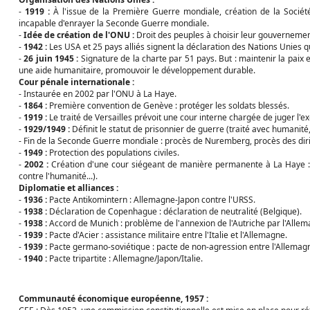
-
1919 :
À l'issue de la Première Guerre mondiale, création de la Socié
incapable d'enrayer la Seconde Guerre mondiale.
-
Idée de création de l'ONU :
Droit des peuples à choisir leur gouvernement
-
1942 :
Les USA et 25 pays alliés signent la déclaration des Nations Unies qu
-
26 juin 1945 :
Signature de la charte par 51 pays. But : maintenir la paix e
une aide humanitaire, promouvoir le développement durable.
Cour pénale internationale :
- Instaurée en 2002 par l'ONU à La Haye.
-
1864 :
Première convention de Genève : protéger les soldats blessés.
-
1919 :
Le traité de Versailles prévoit une cour interne chargée de juger l
-
1929/1949 :
Définit le statut de prisonnier de guerre (traité avec humanité, r
- Fin de la Seconde Guerre mondiale : procès de Nuremberg, procès des dir
-
1949 :
Protection des populations civiles.
-
2002 :
Création d'une cour siégeant de manière permanente à La Haye : c
contre l'humanité...).
Diplomatie et alliances :
-
1936 :
Pacte Antikomintern : Allemagne-Japon contre l'URSS.
-
1938 :
Déclaration de Copenhague : déclaration de neutralité (Belgique).
-
1938 :
Accord de Munich : problème de l'annexion de l'Autriche par l'Allem
-
1939 :
Pacte d'Acier : assistance militaire entre l'Italie et l'Allemagne.
-
1939 :
Pacte germano-soviétique : pacte de non-agression entre l'Allemagn
-
1940 :
Pacte tripartite : Allemagne/Japon/Italie.
Communauté économique européenne, 1957 :