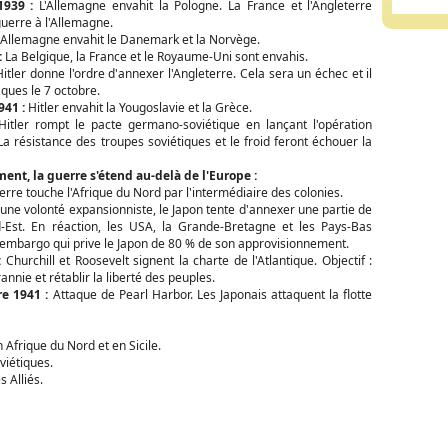
939 :
L'Allemagne envahit la Pologne. La France et l'Angleterre
guerre à l'Allemagne.
'Allemagne envahit le Danemark et la Norvège.
:
La Belgique, la France et le Royaume-Uni sont envahis.
itler donne l'ordre d'annexer l'Angleterre. Cela sera un échec et il
aques le 7 octobre.
41 :
Hitler envahit la Yougoslavie et la Grèce.
itler rompt le pacte germano-soviétique en lançant l'opération
a résistance des troupes soviétiques et le froid feront échouer la
ent, la guerre s'étend au-delà de l'Europe :
rre touche l'Afrique du Nord par l'intermédiaire des colonies.
une volonté expansionniste, le Japon tente d'annexer une partie de
d-Est. En réaction, les USA, la Grande-Bretagne et les Pays-Bas
 embargo qui prive le Japon de 80 % de son approvisionnement.
:
Churchill et Roosevelt signent la charte de l'Atlantique. Objectif :
rannie et rétablir la liberté des peuples.
e 1941 :
Attaque de Pearl Harbor. Les Japonais attaquent la flotte
frique du Nord et en Sicile.
viétiques.
 Alliés.