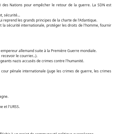
té des Nations pour empêcher le retour de la guerre. La SDN est
, sécurité...
i reprend les grands principes de la charte de l'Atlantique.
t la sécurité internationale, protéger les droits de l'homme, fournir
'ex-empereur allemand suite à la Première Guerre mondiale.
ecevoir le courrier...).
igeants nazis accusés de crimes contre l'humanité.
our pénale internationale (juge les crimes de guerre, les crimes
agne.
e et l'URSS.