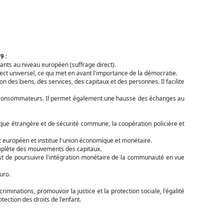
9 :
tants au niveau européen (suffrage direct).
rect universel, ce qui met en avant l'importance de la démocratie.
ion des biens, des services, des capitaux et des personnes. Il facilite
es consommateurs. Il permet également une hausse des échanges au
tique étrangère et de sécurité commune, la coopération policière et
t européen et institue l'union économique et monétaire.
omplète des mouvements des capitaux.
 est de poursuivre l'intégration monétaire de la communauté en vue
uro.
criminations, promouvoir la justice et la protection sociale, l'égalité
tection des droits de l'enfant.