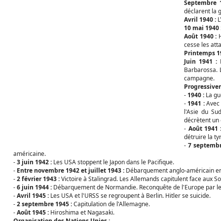
Septembre 1
déclarent la 
Avril 1940 :
L
10 mai 1940 
Août 1940 :
H
cesse les att
Printemps 19
Juin 1941 :
H
Barbarossa. L
campagne.
Progressivem
-
1940 :
La gue
-
1941 :
Avec 
l'Asie du Su
décrètent un
-
Août 1941 
détruire la ty
-
7 septembr
américaine.
-
3 juin 1942 :
Les USA stoppent le Japon dans le Pacifique.
-
Entre novembre 1942 et juillet 1943 :
Débarquement anglo-américain en A
-
2 février 1943 :
Victoire à Stalingrad. Les Allemands capitulent face aux So
-
6 juin 1944 :
Débarquement de Normandie. Reconquête de l'Europe par les
-
Avril 1945 :
Les USA et l'URSS se regroupent à Berlin. Hitler se suicide.
-
2 septembre 1945 :
Capitulation de l'Allemagne.
-
Août 1945 :
Hiroshima et Nagasaki.
Organisation des Nations Unies :