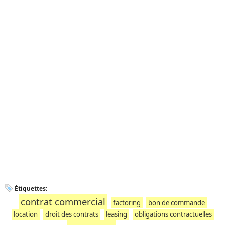
Étiquettes:
contrat commercial
factoring
bon de commande
location
droit des contrats
leasing
obligations contractuelles