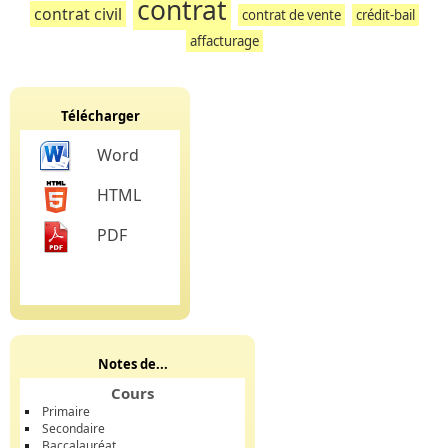
contrat
contrat civil
contrat de vente
crédit-bail
affacturage
Télécharger
Word
HTML
PDF
Notes de...
Cours
Primaire
Secondaire
Baccalauréat