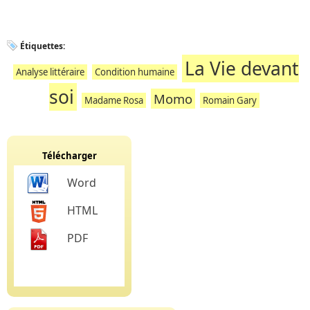
Étiquettes:
La Vie devant
Analyse littéraire
Condition humaine
soi
Momo
Madame Rosa
Romain Gary
Télécharger
Word
HTML
PDF